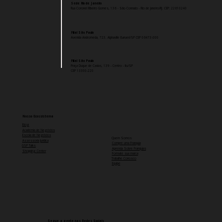
Sede Rio de Janeiro
Rua Coronel Ribeiro Gomes, 136 - São Conrado - Rio de Janeiro/RJ. CEP:
22610240
Filial São Paulo
Avenida Andromeda, 723. Alphaville Barueri/SP CEP 06473-000
Filial São Paulo
Praça Duque de Caxias, 139 - Centro - Itu/SP
CEP 13300-220
Nosso Ecossistema
Blog
Academia de Negócios
Escola de Negócios
Quem Somos
Assessoria Jurídica
Compre uma Franquia
GSP Talks
Aprenda Sobre Franquias
Shopping Center
Formate sua marca
Trabalhe Conosco
Equipe
Segue a gente nas Redes Sociais