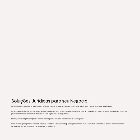
Soluções Jurídicas para seu Negócio:
No GSP Law – Soares Pereira & Cytrangulo Advogados, acreditamos que o jurídico não precisa ser complicado para ser eficiente.
Com uma atuação estratégica e visão 360º, ajudamos empresas do varejo, serviços, shopping center e franchising a tomarem decisões seguras,
prevenirem riscos e resolverem demandas com agilidade e transparência.
Nosso papel é simplificar o jurídico para que você possa focar no crescimento do seu negócio.
Com uma equipe experiente e próxima de cada cliente, o GSP Law entrega soluções completas, da consultoria preventiva à defesa em processos,
sempre com foco em segurança, resultado e confiança.