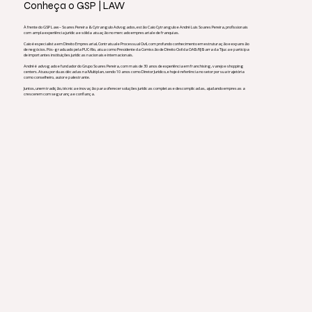
Conheça o GSP
| LAW
À frente do GSP Law – Soares Pereira & Cytrangulo Advogados, estão Caio Cytrangulo e André Luis Soares Pereira, profissionais
com ampla experiência jurídica e sólida atuação no mercado empresarial e de franquias.
Caio é especialista em Direito Empresarial, Contratual e Processual Civil, com profundo conhecimento em estruturação e expansão
de negócios. Pós-graduado pela PUC-Rio, atua como Presidente da Comissão de Direito Civil da OAB/RJ Barra da Tijuca e participa
de importantes instituições jurídicas nacionais e internacionais.
André é advogado e fundador do Grupo Soares Pereira, com mais de 30 anos de experiência em franchising, varejo e shopping
centers. Atuou por duas décadas na Multiplan, sendo 10 anos como Diretor Jurídico, e hoje é referência no setor por sua trajetória
como conselheiro, autor e palestrante.
Juntos, unem tradição, técnica e inovação para oferecer soluções jurídicas completas e descomplicadas, ajudando empresas a
crescerem com segurança e confiança.