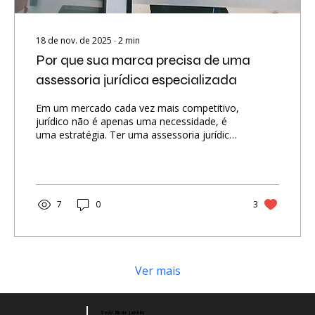
18 de nov. de 2025
∙
2
min
Por que sua marca precisa de uma
assessoria jurídica especializada
Em um mercado cada vez mais competitivo,
jurídico não é apenas uma necessidade, é
uma estratégia. Ter uma assessoria jurídica
especializada garante segurança, agilidade e
decisões inteligentes para proteger e
fortalecer o seu negócio. Empresas que
contam com escritórios especializados
conseguem prevenir riscos, economizar
7
0
3
tempo e dinheiro e operar com muito mais
tranquilidade no dia a dia. Uma assessoria
jurídica experiente entende a realidade das
empresas de varejo, serviços, franquias e...
Ver mais
Sede Rio de Janeiro