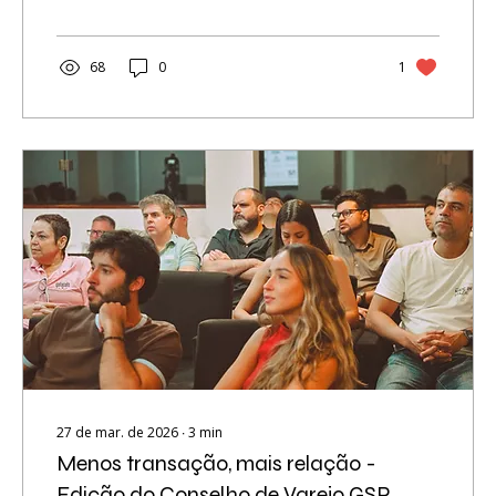
nasce com o objetivo de estruturar um
ambiente onde networking qualificado, visão
estratégica e crescimento profissional
68
0
1
caminham juntos. Mais do que um conselho,
trata-se de uma plataforma de conexão
entre empresários, lideranças e especialistas
que compartilham o interesse em evoluir,
gerar negócios...
27 de mar. de 2026
∙
3
min
Menos transação, mais relação -
Edição do Conselho de Varejo GSP