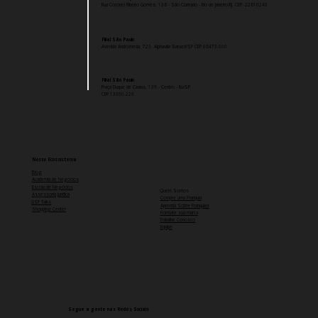
Rua Coronel Ribeiro Gomes, 136 - São Conrado - Rio de Janeiro/RJ. CEP:
22610240
Filial São Paulo
Avenida Andromeda, 723. Alphaville Barueri/SP CEP 06473-000
Filial São Paulo
Praça Duque de Caxias, 139 - Centro - Itu/SP
CEP 13300-220
Nosso Ecossistema
Blog
Academia de Negócios
Escola de Negócios
Quem Somos
Assessoria Jurídica
Compre uma Franquia
GSP Talks
Aprenda Sobre Franquias
Shopping Center
Formate sua marca
Trabalhe Conosco
Equipe
Segue a gente nas Redes Sociais