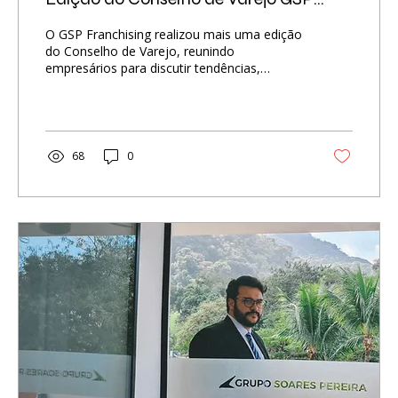
Franchising:
O GSP Franchising realizou mais uma edição
do Conselho de Varejo, reunindo
empresários para discutir tendências,
experiência e propósito no varejo. Com
palestras de Juliana Neves e Giovana
Molinaro, o encontro destacou a
importância da conexão com o cliente, do
espaço físico como ativo estratégico e do
68
0
fortalecimento de marcas com propósito,
além de promover networking qualificado
entre os participantes.