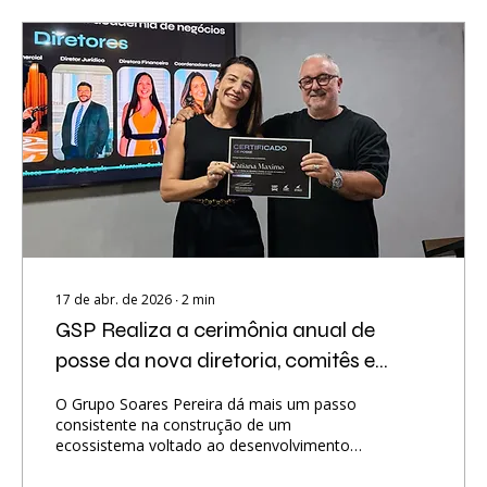
17 de abr. de 2026
∙
2
min
GSP Realiza a cerimônia anual de
posse da nova diretoria, comitês e
curadores do Conselho da Academia
O Grupo Soares Pereira dá mais um passo
de Negócios!
consistente na construção de um
ecossistema voltado ao desenvolvimento
empresarial com a criação do Conselho da
Academia de Negócios do GSP. A iniciativa